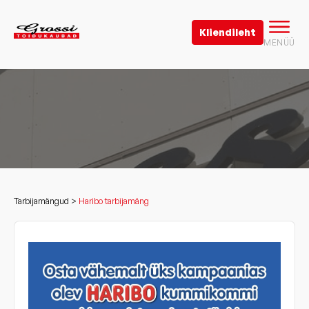
Kliendileht
MENÜÜ
Tarbijamängud >
Haribo tarbijamäng