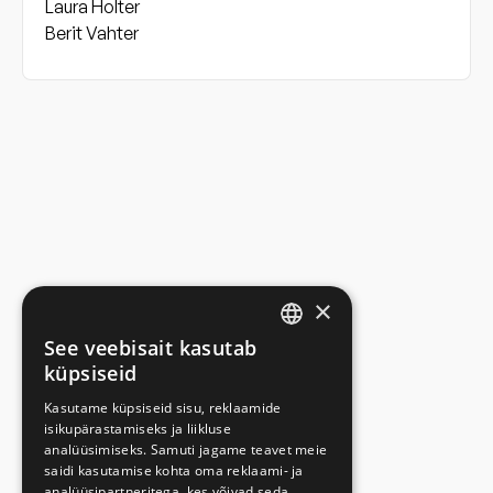
Laura Holter
Berit Vahter
×
See veebisait kasutab
ESTONIAN
küpsiseid
ENGLISH
Kasutame küpsiseid sisu, reklaamide
isikupärastamiseks ja liikluse
RUSSIAN
analüüsimiseks. Samuti jagame teavet meie
saidi kasutamise kohta oma reklaami- ja
analüüsipartneritega, kes võivad seda