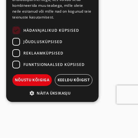
kombineerida muu teabega, mille olete
neile esitanud või mille nad on kogunud teie
teenuste kasutamisest.
HÄDAVAJALIKUD KÜPSISED
JÕUDLUSKÜPSISED
REKLAAMKÜPSISED
FUNKTSIONAALSED KÜPSISED
NÕUSTU KÕIGIGA
KEELDU KÕIGIST
NÄITA ÜKSIKASJU