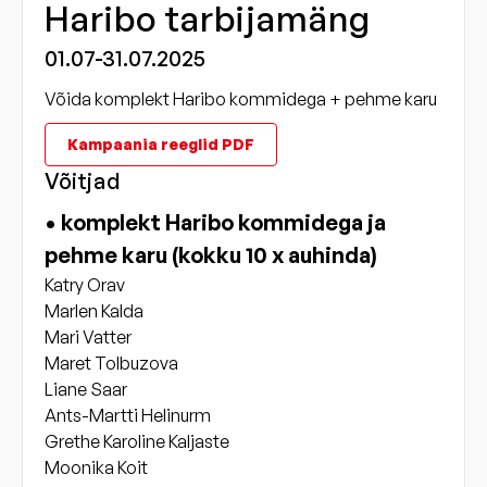
Haribo tarbijamäng
01.07-31.07.2025
Võida komplekt Haribo kommidega + pehme karu
Kampaania reeglid PDF
Võitjad
• komplekt Haribo kommidega ja
pehme karu (kokku 10 x auhinda)
Katry Orav
Marlen Kalda
Mari Vatter
Maret Tolbuzova
Liane Saar
Ants-Martti Helinurm
Grethe Karoline Kaljaste
Moonika Koit