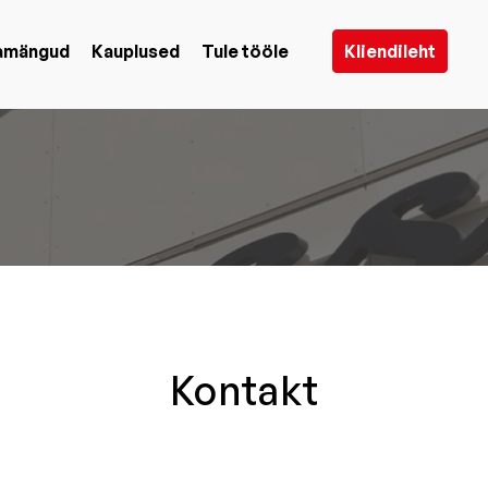
jamängud
Kauplused
Tule tööle
Kliendileht
Kontakt