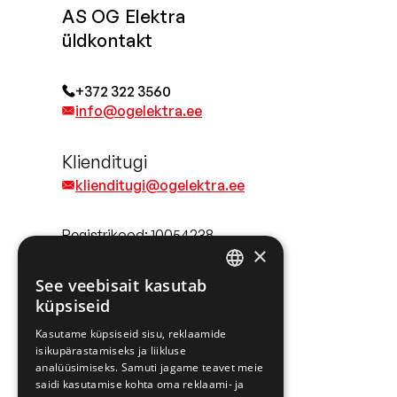
AS OG Elektra
üldkontakt
+372 322 3560
info@ogelektra.ee
Klienditugi
klienditugi@ogelektra.ee
Registrikood: 10054238
×
KMKR nr: EE100461442
See veebisait kasutab
ESTONIAN
küpsiseid
Juhised
ENGLISH
Kasutame küpsiseid sisu, reklaamide
isikupärastamiseks ja liikluse
RUSSIAN
analüüsimiseks. Samuti jagame teavet meie
saidi kasutamise kohta oma reklaami- ja