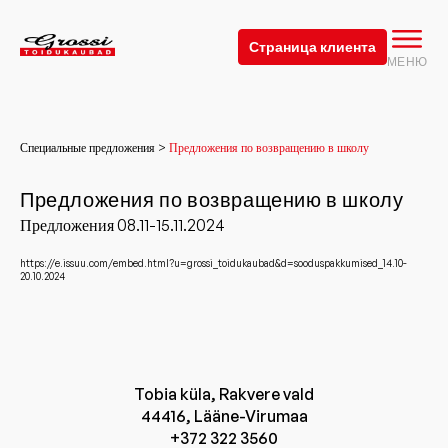
Страница клиента
МЕНЮ
Специальные предложения >
Предложения по возвращению в школу
Предложения по возвращению в школу
Предложения 08.11-15.11.2024
https://e.issuu.com/embed.html?u=grossi_toidukaubad&d=sooduspakkumised_14.10-
20.10.2024
Tobia küla, Rakvere vald
44416, Lääne-Virumaa
+372 322 3560