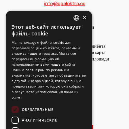
info@ogelektra.ee
×
Этот веб-сайт использует
Предложения
О компании
ESTONIAN
файлы cookie
Потребительские игры
Магазины
ENGLISH
Вакансии
Конфиденциальность
Мы используем файлы cookie для
Карточка клиента
персонализации контента, рекламы и
RUSSIAN
Ответственное
Подарочная карта
анализа нашего трафика. Мы также
предпринимательство
Арендные площади
передаем информацию об
использовании вами нашего сайта
Контакт
нашим партнерам по рекламе и
аналитике, которые могут объединять ее
с другой информацией, которую вы им
предоставили или которую они собрали
в результате использования вами их
услуг.
ОБЯЗАТЕЛЬНЫЕ
АНАЛИТИЧЕСКИЕ